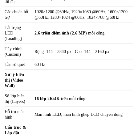
tối đa
Các chuẩn hỗ
1920×1200 @60Hz, 1920×1080 @60Hz, 1600×1200
trợ
@60Hz, 1280×1024 @60Hz, 1024×768 @60Hz
Tải trọng
LED
2.6 triệu điểm ảnh (2.6 MP)
mỗi cổng
(Loading)
Tùy chỉnh
Rộng: 144 – 3840 px | Cao: 144 – 2160 px
(Custom)
Tần số quét
60 Hz
Xử lý hiển
thị (Video
Wall)
Số lớp hiển
16 lớp 2K/4K
trên mỗi cổng
thị (Layers)
Hỗ trợ màn
Màn hình LED, màn hình ghép LCD chuyên dụng
hình
Cấu trúc &
Lắp đặt