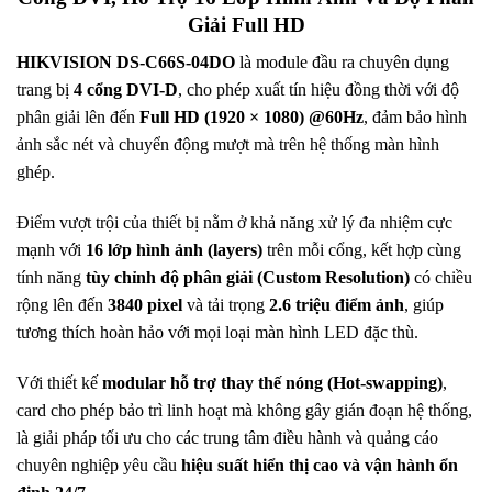
Giải Full HD
HIKVISION DS-C66S-04DO
là module đầu ra chuyên dụng
trang bị
4 cổng DVI-D
, cho phép xuất tín hiệu đồng thời với độ
phân giải lên đến
Full HD (1920 × 1080) @60Hz
, đảm bảo hình
ảnh sắc nét và chuyển động mượt mà trên hệ thống màn hình
ghép.
Điểm vượt trội của thiết bị nằm ở khả năng xử lý đa nhiệm cực
mạnh với
16 lớp hình ảnh (layers)
trên mỗi cổng, kết hợp cùng
tính năng
tùy chỉnh độ phân giải (Custom Resolution)
có chiều
rộng lên đến
3840 pixel
và tải trọng
2.6 triệu điểm ảnh
, giúp
tương thích hoàn hảo với mọi loại màn hình LED đặc thù.
Với thiết kế
modular hỗ trợ thay thế nóng (Hot-swapping)
,
card cho phép bảo trì linh hoạt mà không gây gián đoạn hệ thống,
là giải pháp tối ưu cho các trung tâm điều hành và quảng cáo
chuyên nghiệp yêu cầu
hiệu suất hiển thị cao và vận hành ổn