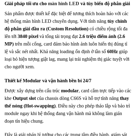
Giải pháp tối ưu cho
màn hình LED
và tùy biến đ
ộ phân giải
Sản phẩm được thiết kế đặc biệt để tương thích hoàn hảo với các
hệ thống màn hình LED chuyên dụng. Với tính năng
tùy chỉnh
độ phân giải đầu ra (Custom Resolution)
có chiều rộng tối đa
lên tới
3840 pixel
và tổng tải trọng đạt
2.6 triệu điểm ảnh (2.6
MP)
trên mỗi cổng, card đảm bảo hình ảnh luôn hiển thị đúng tỉ
lệ và sắc nét nhất. Khả năng loading ổn định ở tần số
60Hz
giúp
loại bỏ hiện tượng giật lag, mang lại trải nghiệm thị giác tuyệt vời
cho người xem.
Thiết kế Modular và vận hành bền bỉ 24/7
Được xây dựng trên cấu trúc
modular
, card cắm trực tiếp vào các
khe
Output slot
của chassis dòng C66S và hỗ trợ tính năng
thay
thế nóng (Hot-swapping)
. Điều này cho phép tháo lắp và bảo trì
module ngay khi hệ thống đang vận hành mà không làm gián
đoạn tín hiệu chung.
Đây là giải pháp lý tưởng cho các trung tâm điều hành, giám sát