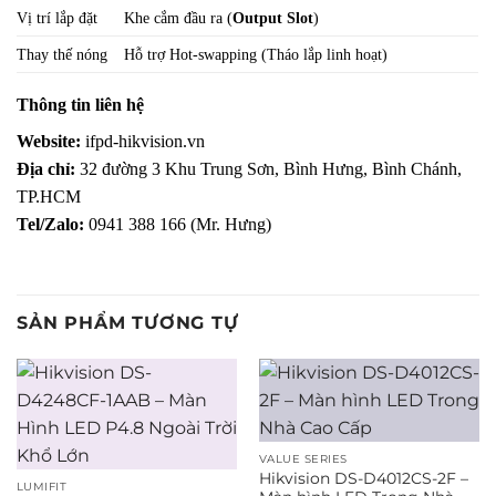
Vị trí lắp đặt
Khe cắm đầu ra (
Output Slot
)
Thay thế nóng
Hỗ trợ Hot-swapping (Tháo lắp linh hoạt)
Thông tin liên hệ
Website:
ifpd-hikvision.vn
Địa chỉ:
32 đường 3 Khu Trung Sơn, Bình Hưng, Bình Chánh,
TP.HCM
Tel/Zalo:
0941 388 166 (Mr. Hưng)
SẢN PHẨM TƯƠNG TỰ
VALUE SERIES
Hikvision DS-D4012CS-2F –
LUMIFIT