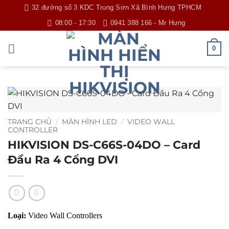
Bỏ
32 đường số 3 KDC Trung Sơn Xã Bình Hưng TPHCM
qua
08:00 - 17:30
0941 388 166 - Mr Hưng
nội
dung
0
TRANG CHỦ
/
MÀN HÌNH LED
/
VIDEO WALL
CONTROLLER
HIKVISION DS-C66S-04DO – Card
Đầu Ra 4 Cổng DVI
Loại:
Video Wall Controllers