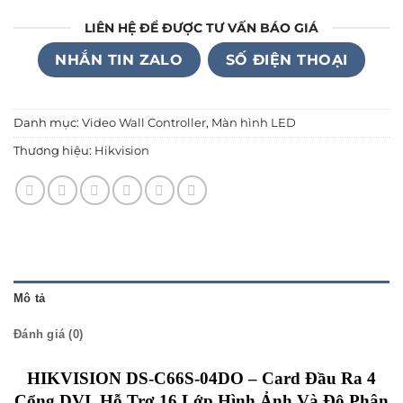
LIÊN HỆ ĐỂ ĐƯỢC TƯ VẤN BÁO GIÁ
NHẮN TIN ZALO
SỐ ĐIỆN THOẠI
Danh mục:
Video Wall Controller
,
Màn hình LED
Thương hiệu:
Hikvision
Mô tả
Đánh giá (0)
HIKVISION DS-C66S-04DO – Card Đầu Ra 4
Cổng DVI, Hỗ Trợ 16 Lớp Hình Ảnh Và Độ Phân