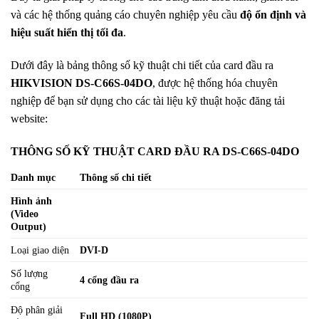
và các hệ thống quảng cáo chuyên nghiệp yêu cầu
độ ổn định và
hiệu suất hiển thị tối đa
.
Dưới đây là bảng thông số kỹ thuật chi tiết của card đầu ra
HIKVISION DS-C66S-04DO
, được hệ thống hóa chuyên
nghiệp để bạn sử dụng cho các tài liệu kỹ thuật hoặc đăng tải
website:
THÔNG SỐ KỸ THUẬT CARD ĐẦU RA DS-C66S-04DO
Danh mục
Thông số chi tiết
Hình ảnh
(Video
Output)
Loại giao diện
DVI-D
Số lượng
4 cổng đầu ra
cổng
Độ phân giải
Full HD (1080P)