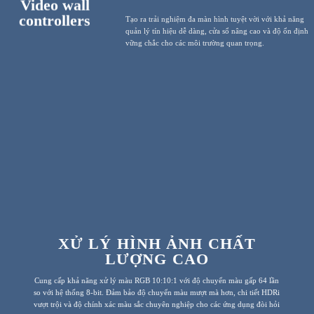
Video wall
controllers
Tạo ra trải nghiệm đa màn hình tuyệt vời với khả năng
quản lý tín hiệu dễ dàng, cửa sổ nâng cao và độ ổn định
vững chắc cho các môi trường quan trọng.
XỬ LÝ HÌNH ẢNH CHẤT
LƯỢNG CAO
Cung cấp khả năng xử lý màu RGB 10:10:1 với độ chuyển màu gấp 64 lần
so với hệ thống 8-bit. Đảm bảo độ chuyển màu mượt mà hơn, chi tiết HDRi
vượt trội và độ chính xác màu sắc chuyên nghiệp cho các ứng dụng đòi hỏi