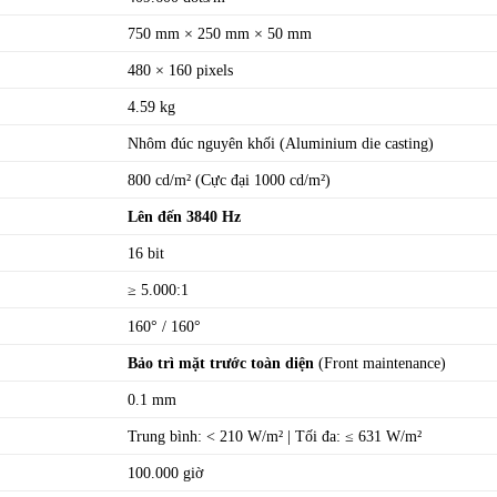
750 mm × 250 mm × 50 mm
480 × 160 pixels
4.59 kg
Nhôm đúc nguyên khối (Aluminium die casting)
800 cd/m² (Cực đại 1000 cd/m²)
Lên đến 3840 Hz
16 bit
≥ 5.000:1
160° / 160°
Bảo trì mặt trước toàn diện
(Front maintenance)
0.1 mm
Trung bình: < 210 W/m² | Tối đa: ≤ 631 W/m²
100.000 giờ