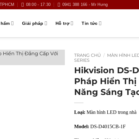
g TPHCM
08:00 - 17:30
0941 388 166 - Mr Hưng
phẩm
Giải pháp
Hỗ trợ
Tin tức
TRANG CHỦ
/
MÀN HÌNH LE
SERIES
Hikvision DS-D
Pháp Hiển Thị
Năng Sáng Tạo
Loại:
Màn hình LED trong nhà
Model:
DS-D4015CB-1F