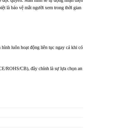
e
độc quyền. Màn hình sẽ tự động nhận diện
iệt là bảo vệ mắt người xem trong thời gian
hình luôn hoạt động liên tục ngay cả khi có
V-CE/ROHS/CB), đây chính là sự lựa chọn an