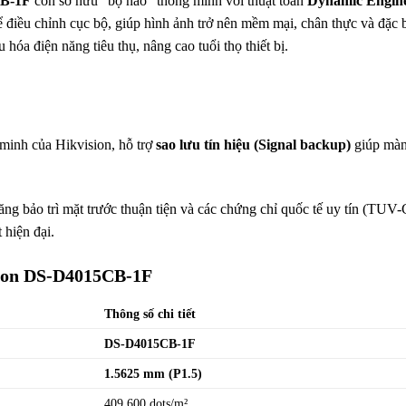
B-1F
còn sở hữu “bộ não” thông minh với thuật toán
Dynamic Engin
để điều chỉnh cục bộ, giúp hình ảnh trở nên mềm mại, chân thực và đặc b
 hóa điện năng tiêu thụ, nâng cao tuổi thọ thiết bị.
minh của Hikvision, hỗ trợ
sao lưu tín hiệu (Signal backup)
giúp màn 
ăng bảo trì mặt trước thuận tiện và các chứng chỉ quốc tế uy tín (TU
 hiện đại.
sion DS-D4015CB-1F
Thông số chi tiết
DS-D4015CB-1F
1.5625 mm (P1.5)
409.600 dots/m²