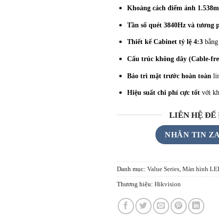
Khoảng cách điểm ảnh 1.538
Tần số quét 3840Hz và tương 
Thiết kế Cabinet tỷ lệ 4:3
bằng 
Cấu trúc không dây (Cable-fre
Bảo trì mặt trước hoàn toàn
li
Hiệu suất chi phí cực tốt
với kh
LIÊN HỆ ĐỂ
NHẮN TIN Z
Danh mục:
Value Series
,
Màn hình LE
Thương hiệu:
Hikvision