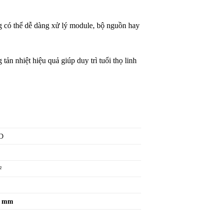
 có thể dễ dàng xử lý module, bộ nguồn hay
tản nhiệt hiệu quả giúp duy trì tuổi thọ linh
D
²
6 mm