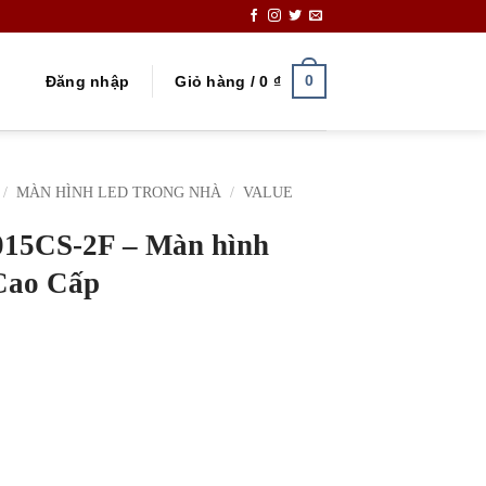
0
Đăng nhập
Giỏ hàng /
0
₫
/
MÀN HÌNH LED TRONG NHÀ
/
VALUE
015CS-2F – Màn hình
Cao Cấp