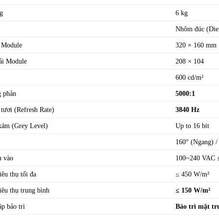
g
6 kg
Nhôm đúc (Die
 Module
320 × 160 mm
ải Module
208 × 104
600 cd/m²
g phản
5000:1
tươi (Refresh Rate)
3840 Hz
xám (Grey Level)
Up to 16 bit
160° (Ngang) /
u vào
100~240 VAC 
iêu thụ tối đa
≤ 450 W/m²
iêu thụ trung bình
≤ 150 W/m²
p bảo trì
Bảo trì mặt t