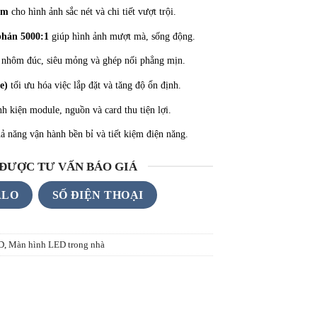
mm
cho hình ảnh sắc nét và chi tiết vượt trội.
phản 5000:1
giúp hình ảnh mượt mà, sống động.
nhôm đúc, siêu mỏng và ghép nối phẳng mịn.
e)
tối ưu hóa việc lắp đặt và tăng độ ổn định.
nh kiện module, nguồn và card thu tiện lợi.
ả năng vận hành bền bỉ và tiết kiệm điện năng.
 ĐƯỢC TƯ VẤN BÁO GIÁ
ALO
SỐ ĐIỆN THOẠI
D
,
Màn hình LED trong nhà