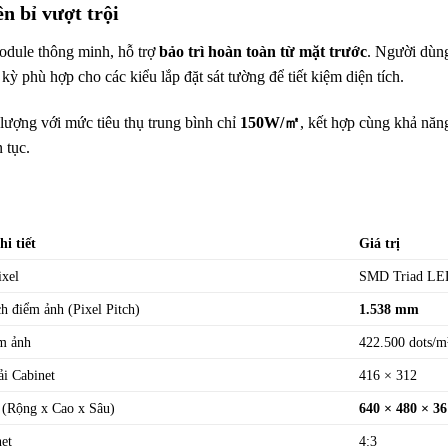
n bỉ vượt trội
module thông minh, hỗ trợ
bảo trì hoàn toàn từ mặt trước
. Người dùng
kỳ phù hợp cho các kiểu lắp đặt sát tường để tiết kiệm diện tích.
 lượng với mức tiêu thụ trung bình chỉ
150W/㎡
, kết hợp cùng khả năng 
 tục.
hi tiết
Giá trị
ixel
SMD Triad LE
h điểm ảnh (Pixel Pitch)
1.538 mm
m ảnh
422.500 dots/m
ải Cabinet
416 × 312
 (Rộng x Cao x Sâu)
640 × 480 × 3
net
4:3