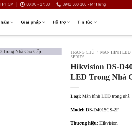
g TPHCM
08:00 - 17:30
0941 388 166 - Mr Hưng
phẩm
Giải pháp
Hỗ trợ
Tin tức
TRANG CHỦ
/
MÀN HÌNH LED
SERIES
Hikvision DS-D4
LED Trong Nhà 
Loại:
Màn hình LED trong nhà
Model:
DS-D4015CS-2F
Thương hiệu:
Hikvision