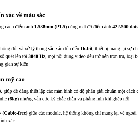
ẩn xác về màu sắc
ng cách điểm ảnh
1.538mm (P1.5)
cùng mật độ điểm ảnh
422.500 dot
không đổi và xử lý thang sắc xám lên đến
16-bit
, thiết bị mang lại sự
số quét lên tới
3840 Hz
, mọi nội dung video đều trở nên trơn tru, loại 
g gian sự kiện.
hẩm mỹ cao
3
, giúp dễ dàng thiết lập các màn hình có độ phân giải chuẩn một cách 
nhẹ (
6kg
) nhưng vẫn cực kỳ chắc chắn và phẳng mịn khi ghép nối.
 (Cable-free)
giữa các module, hệ thống không chỉ mang lại vẻ ngoài 
ính xác.