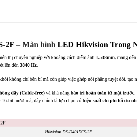
S-2F –
Màn hình
LED Hikvision Trong 
 hiển thị chuyên nghiệp với khoảng cách điểm ảnh
1.538mm
, mang đến 
ét lên đến
3840 Hz
.
i không chỉ bền bỉ mà còn giúp việc ghép nối phẳng tuyệt đối, tạo nê
không dây (Cable-free)
và khả năng
bảo trì hoàn toàn từ mặt trước
,
c 16-bit mượt mà, đây chính là lựa chọn có
hiệu suất chi phí tối ưu nh
Hikvision DS-D4015CS-2F