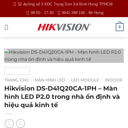
Bỏ
32 đường số 3 KDC Trung Sơn Xã Bình Hưng TPHCM
qua
08:00 - 17:30
0941 388 166 - Mr Hưng
nội
dung
0
TRANG CHỦ
/
MÀN HÌNH LED
/
LED MODULE
/
INDOOR
Hikvision DS-D41Q20CA-1PH – Màn
hình LED P2.0 trong nhà ổn định và
hiệu quả kinh tế