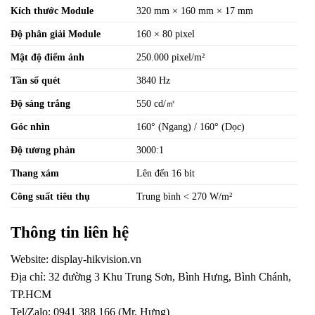
Kích thước Module
320 mm × 160 mm × 17 mm
Độ phân giải Module
160 × 80 pixel
Mật độ điểm ảnh
250.000 pixel/m²
Tần số quét
3840 Hz
Độ sáng trắng
550 cd/㎡
Góc nhìn
160° (Ngang) / 160° (Dọc)
Độ tương phản
3000:1
Thang xám
Lên đến 16 bit
Công suất tiêu thụ
Trung bình < 270 W/m²
Thông tin liên hệ
Website:
display-hikvision.vn
Địa chỉ: 32 đường 3 Khu Trung Sơn, Bình Hưng, Bình Chánh,
TP.HCM
Tel/Zalo: 0941 388 166 (Mr. Hưng)