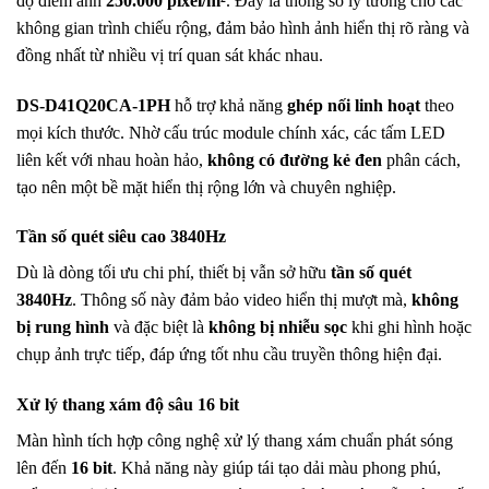
độ điểm ảnh
250.000 pixel/m²
. Đây là thông số lý tưởng cho các
không gian trình chiếu rộng, đảm bảo hình ảnh hiển thị rõ ràng và
đồng nhất từ nhiều vị trí quan sát khác nhau.
DS-D41Q20CA-1PH
hỗ trợ khả năng
ghép nối linh hoạt
theo
mọi kích thước. Nhờ cấu trúc module chính xác, các tấm LED
liên kết với nhau hoàn hảo,
không có đường kẻ đen
phân cách,
tạo nên một bề mặt hiển thị rộng lớn và chuyên nghiệp.
Tần số quét siêu cao 3840Hz
Dù là dòng tối ưu chi phí, thiết bị vẫn sở hữu
tần số quét
3840Hz
. Thông số này đảm bảo video hiển thị mượt mà,
không
bị rung hình
và đặc biệt là
không bị nhiễu sọc
khi ghi hình hoặc
chụp ảnh trực tiếp, đáp ứng tốt nhu cầu truyền thông hiện đại.
Xử lý thang xám độ sâu 16 bit
Màn hình tích hợp công nghệ xử lý thang xám chuẩn phát sóng
lên đến
16 bit
. Khả năng này giúp tái tạo dải màu phong phú,