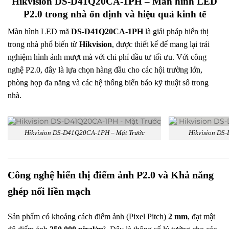
Hikvision DS-D41Q20CA-1PH – Màn hình LED
P2.0 trong nhà ổn định và hiệu quả kinh tế
Màn hình LED mã
DS-D41Q20CA-1PH
là giải pháp hiển thị
trong nhà phổ biến từ
Hikvision
, được thiết kế để mang lại trải
nghiệm hình ảnh mượt mà với chi phí đầu tư tối ưu. Với công
nghệ P2.0, đây là lựa chọn hàng đầu cho các hội trường lớn,
phòng họp đa năng và các hệ thống biển báo kỹ thuật số trong
nhà.
Hikvision DS-D41Q20CA-1PH – Mặt Trước
Hikvision DS
Công nghệ hiển thị điểm ảnh P2.0 và Khả năng
ghép nối liền mạch
Sản phẩm có khoảng cách điểm ảnh (Pixel Pitch)
2 mm
, đạt mật