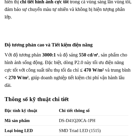
hiển thị
chi tiết hình ảnh cực tốt
trong cả vùng sáng lẫn vùng tối,
đảm bảo sự chuyển màu tự nhiên và không bị hiện tượng phân
lớp.
Độ tương phản cao và Tiết kiệm điện năng
Với độ tương phản
3000:1
và độ sáng
550 cd/㎡
, sản phẩm cho
hình ảnh sống động. Đặc biệt, dòng P2.0 này tối ưu điện năng
cực tốt với công suất tiêu thụ tối đa chỉ
≤ 470 W/m²
và trung bình
< 270 W/m²
, giúp doanh nghiệp tiết kiệm chi phí vận hành lâu
dài.
Thông số kỹ thuật chi tiết
Đặc tính kỹ thuật
Chi tiết thông số
Mã sản phẩm
DS-D41Q20CA-1PH
Loại bóng LED
SMD Triad LED (1515)