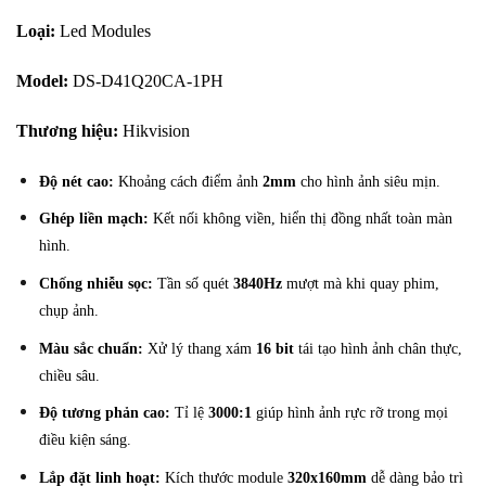
Loại:
Led Modules
Model:
DS-D41Q20CA-1PH
Thương hiệu:
Hikvision
Độ nét cao:
Khoảng cách điểm ảnh
2mm
cho hình ảnh siêu mịn.
Ghép liền mạch:
Kết nối không viền, hiển thị đồng nhất toàn màn
hình.
Chống nhiễu sọc:
Tần số quét
3840Hz
mượt mà khi quay phim,
chụp ảnh.
Màu sắc chuẩn:
Xử lý thang xám
16 bit
tái tạo hình ảnh chân thực,
chiều sâu.
Độ tương phản cao:
Tỉ lệ
3000:1
giúp hình ảnh rực rỡ trong mọi
điều kiện sáng.
Lắp đặt linh hoạt:
Kích thước module
320x160mm
dễ dàng bảo trì