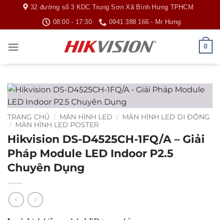
Bỏ
32 đường số 3 KDC Trung Sơn Xã Bình Hưng TPHCM
qua
08:00 - 17:30
0941 388 166 - Mr Hưng
nội
dung
0
TRANG CHỦ
/
MÀN HÌNH LED
/
MÀN HÌNH LED DI ĐỘNG
/
MÀN HÌNH LED POSTER
Hikvision DS-D4525CH-1FQ/A – Giải
Pháp Module LED Indoor P2.5
Chuyên Dụng