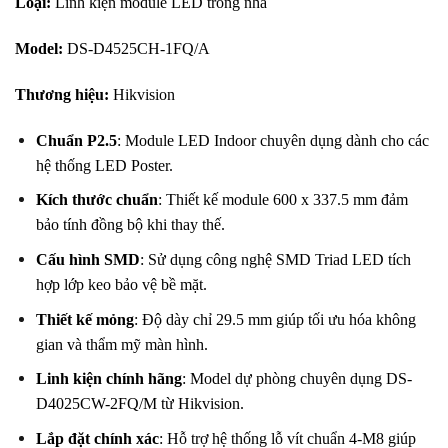
Loại:
Li
nh kiện module LED trong nhà
Model:
DS-D4525CH-1FQ/A
Thương hiệu:
Hikvision
Chuẩn P2.5
: Module LED Indoor chuyên dụng dành cho các
hệ thống LED Poster
.
Kích thước chuẩn
: Thiết kế module 600 x 337.5 mm đảm
bảo tính đồng bộ khi thay thế
.
Cấu hình SMD
: Sử dụng công nghệ SMD Triad LED tích
hợp lớp keo bảo vệ bề mặt
.
Thiết kế mỏng
: Độ dày chỉ 29.5 mm giúp tối ưu hóa không
gian và thẩm mỹ màn hình
.
Linh kiện chính hãng
: Model dự phòng chuyên dụng DS-
D4025CW-2FQ/M từ Hikvision
.
Lắp đặt chính xác
: Hỗ trợ hệ thống lỗ vít chuẩn 4-M8 giúp