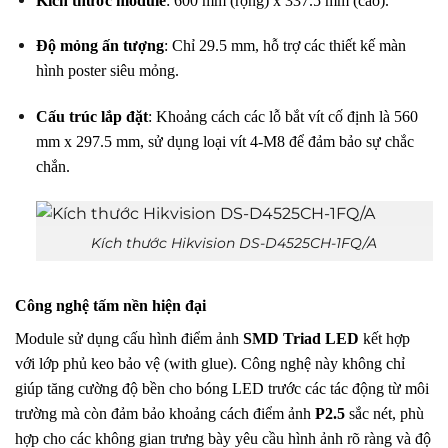
Kích thước module
: 600 mm (rộng) x 337.5 mm (cao)
.
Độ mỏng ấn tượng
: Chỉ 29.5 mm, hỗ trợ các thiết kế màn
hình poster siêu mỏng
.
Cấu trúc lắp đặt
: Khoảng cách các lỗ bắt vít cố định là 560
mm x 297.5 mm, sử dụng loại vít 4-M8 để đảm bảo sự chắc
chắn
.
Kích thước Hikvision DS-D4525CH-1FQ/A
Công nghệ tấm nền hiện đại
Module sử dụng cấu hình điểm ảnh
SMD Triad LED
kết hợp
với lớp phủ keo bảo vệ (with glue)
.
Công nghệ này không chỉ
giúp tăng cường độ bền cho bóng LED trước các tác động từ môi
trường mà còn đảm bảo khoảng cách điểm ảnh
P2.5
sắc nét, phù
hợp cho các không gian trưng bày yêu cầu hình ảnh rõ ràng và độ