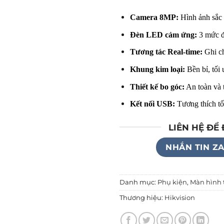
Camera 8MP:
Hình ảnh sắc n
Đèn LED cảm ứng:
3 mức độ
Tương tác Real-time:
Ghi ch
Khung kim loại:
Bền bỉ, tối 
Thiết kế bo góc:
An toàn và t
Kết nối USB:
Tương thích tố
LIÊN HỆ ĐỂ
NHẮN TIN Z
Danh mục:
Phụ kiện
,
Màn hình
Thương hiệu:
Hikvision