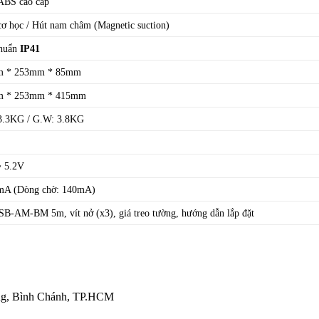
ABS cao cấp
ơ học / Hút nam châm (Magnetic suction)
chuẩn
IP41
m * 253mm * 85mm
m * 253mm * 415mm
3.3KG / G.W: 3.8KG
~ 5.2V
mA (Dòng chờ: 140mA)
B-AM-BM 5m, vít nở (x3), giá treo tường, hướng dẫn lắp đặt
ưng, Bình Chánh, TP.HCM