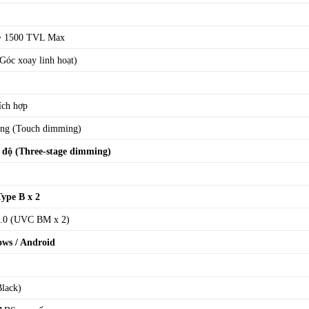
~ 1500 TVL Max
Góc xoay linh hoạt)
ích hợp
ng (Touch dimming)
 độ (Three-stage dimming)
ype B x 2
.0 (UVC BM x 2)
ws / Android
lack)