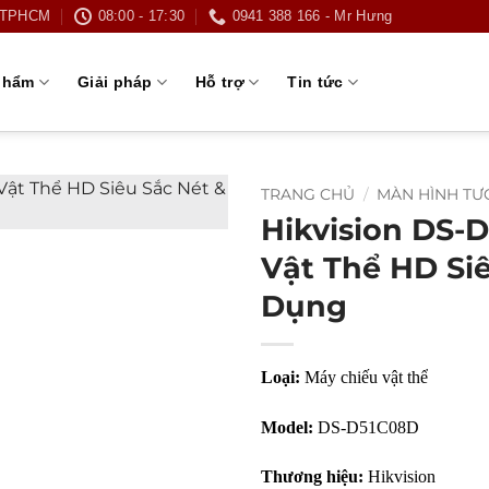
g TPHCM
08:00 - 17:30
0941 388 166 - Mr Hưng
phẩm
Giải pháp
Hỗ trợ
Tin tức
TRANG CHỦ
/
MÀN HÌNH T
Hikvision DS-
Vật Thể HD Siê
Dụng
Loại:
Máy chiếu vật thể
Model:
DS-D51C08D
Thương hiệu:
Hikvision