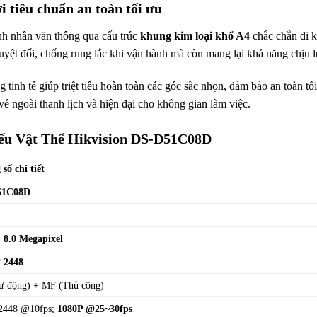
ới tiêu chuẩn an toàn tối ưu
nh nhân văn thông qua cấu trúc
khung kim loại khổ A4
chắc chắn đi k
uyệt đối, chống rung lắc khi vận hành mà còn mang lại khả năng chịu lực
tinh tế giúp triệt tiêu hoàn toàn các góc sắc nhọn, đảm bảo an toàn tối
ẻ ngoài thanh lịch và hiện đại cho không gian làm việc.
ếu Vật Thể Hikvision DS-D51C08D
số chi tiết
51C08D
S
8.0 Megapixel
* 2448
ự động) + MF (Thủ công)
2448 @10fps;
1080P @25~30fps