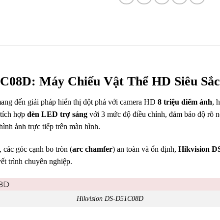
1C08D: Máy Chiếu Vật Thể HD Siêu Sắc
ng đến giải pháp hiển thị đột phá với camera HD
8 triệu điểm ảnh
, 
 tích hợp
đèn LED trợ sáng
với 3 mức độ điều chỉnh, đảm bảo độ rõ né
hình ảnh trực tiếp trên màn hình.
 các góc cạnh bo tròn (
arc chamfer
) an toàn và ổn định,
Hikvision 
ết trình chuyên nghiệp.
Hikvision DS-D51C08D