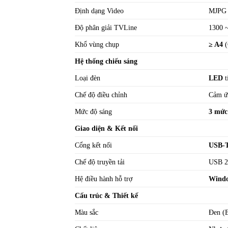
Định dạng Video
MJPG
Độ phân giải TVLine
1300 
Khổ vùng chụp
≥ A4
(
Hệ thống chiếu sáng
Loại đèn
LED
t
Chế độ điều chỉnh
Cảm ứ
Mức độ sáng
3 mức
Giao diện & Kết nối
Cổng kết nối
USB-T
Chế độ truyền tải
USB 2
Hệ điều hành hỗ trợ
Windo
Cấu trúc & Thiết kế
Màu sắc
Đen (B