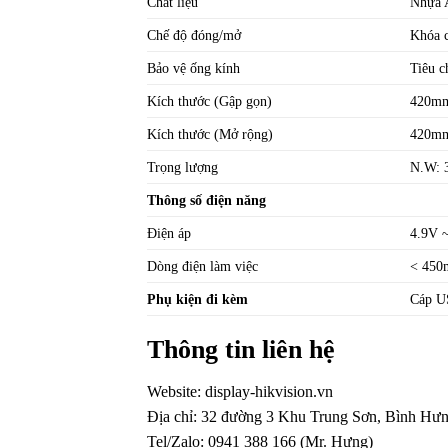
Chất liệu
Nhựa 
Chế độ đóng/mở
Khóa c
Bảo vệ ống kính
Tiêu 
Kích thước (Gập gọn)
420m
Kích thước (Mở rộng)
420m
Trọng lượng
N.W: 
Thông số điện năng
Điện áp
4.9V 
Dòng điện làm việc
< 450
Phụ kiện đi kèm
Cáp US
Thông tin liên hệ
Website:
display-hikvision.vn
Địa chỉ: 32 đường 3 Khu Trung Sơn, Bình H
Tel/Zalo: 0941 388 166 (Mr. Hưng)