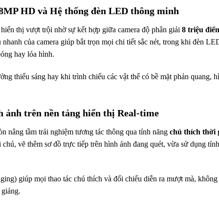
 8MP HD và Hệ thống đèn LED thông minh
iển thị vượt trội nhờ sự kết hợp giữa camera độ phân giải
8 triệu đi
 nhanh của camera giúp bắt trọn mọi chi tiết sắc nét, trong khi đèn L
óng hay lóa hình.
ng thiếu sáng hay khi trình chiếu các vật thể có bề mặt phản quang, 
h ảnh trên nền tảng hiển thị Real-time
 còn nâng tầm trải nghiệm tương tác thông qua tính năng
chú thích thời
 chú, vẽ thêm sơ đồ trực tiếp trên hình ảnh đang quét, vừa sử dụng tính
ing) giúp mọi thao tác chú thích và đối chiếu diễn ra mượt mà, không đ
 giảng.