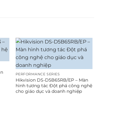
àn
PERFORMANCE SERIES
Hikvision DS-D5B65RB/EP – Màn
hình tương tác Đột phá công nghệ
cho giáo dục và doanh nghiệp
CONFERENCE SERIES
Hikvision DS-D5F
đặt phòng họp thô