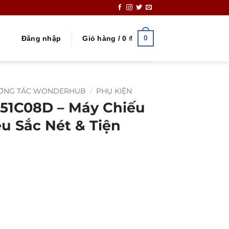
0
Đăng nhập
Giỏ hàng /
0
₫
ƯƠNG TÁC WONDERHUB
/
PHỤ KIỆN
D51C08D – Máy Chiếu
u Sắc Nét & Tiện