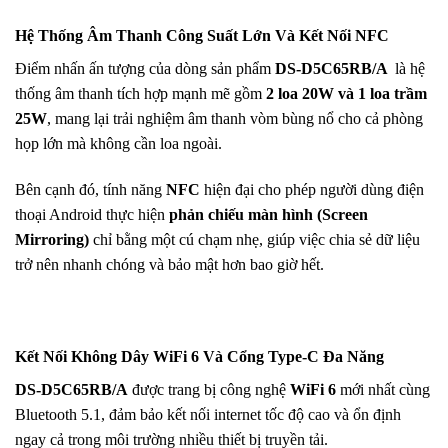
Hệ Thống Âm Thanh Công Suất Lớn Và Kết Nối NFC
Điểm nhấn ấn tượng của dòng sản phẩm
DS-D5C65RB/A
là hệ
thống âm thanh tích hợp mạnh mẽ gồm
2 loa 20W và 1 loa trầm
25W
, mang lại trải nghiệm âm thanh vòm bùng nổ cho cả phòng
họp lớn mà không cần loa ngoài.
Bên cạnh đó, tính năng
NFC
hiện đại cho phép người dùng điện
thoại Android thực hiện
phản chiếu màn hình (Screen
Mirroring)
chỉ bằng một cú chạm nhẹ, giúp việc chia sẻ dữ liệu
trở nên nhanh chóng và bảo mật hơn bao giờ hết.
Kết Nối Không Dây WiFi 6 Và Cổng Type-C Đa Năng
DS-D5C65RB/A
được trang bị công nghệ
WiFi 6
mới nhất cùng
Bluetooth 5.1, đảm bảo kết nối internet tốc độ cao và ổn định
ngay cả trong môi trường nhiều thiết bị truyền tải.