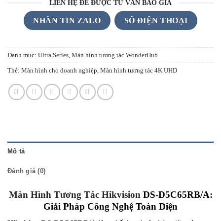
LIÊN HỆ ĐỂ ĐƯỢC TƯ VẤN BÁO GIÁ
NHẮN TIN ZALO
SỐ ĐIỆN THOẠI
Danh mục:
Ultra Series
,
Màn hình tương tác WonderHub
Thẻ:
Màn hình cho doanh nghiệp
,
Màn hình tương tác 4K UHD
Mô tả
Đánh giá (0)
Màn Hình Tương Tác Hikvision
DS-D5C65RB/A:
Giải Pháp Công Nghệ Toàn Diện