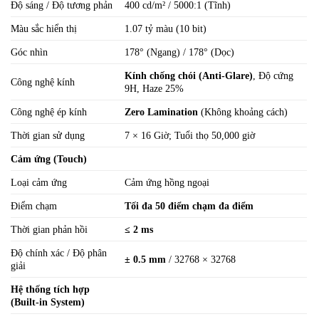
Độ sáng / Độ tương phản
400 cd/m² / 5000:1 (Tĩnh)
Màu sắc hiển thị
1.07 tỷ màu (10 bit)
Góc nhìn
178° (Ngang) / 178° (Dọc)
Kính chống chói (Anti-Glare)
, Độ cứng
Công nghệ kính
9H, Haze 25%
Công nghệ ép kính
Zero Lamination
(Không khoảng cách)
Thời gian sử dụng
7 × 16 Giờ; Tuổi thọ 50,000 giờ
Cảm ứng (Touch)
Loại cảm ứng
Cảm ứng hồng ngoại
Điểm chạm
Tối đa 50 điểm chạm đa điểm
Thời gian phản hồi
≤ 2 ms
Độ chính xác / Độ phân
± 0.5 mm
/ 32768 × 32768
giải
Hệ thống tích hợp
(Built-in System)