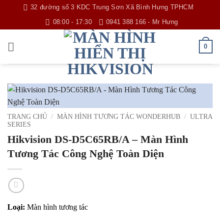
Bỏ
32 đường số 3 KDC Trung Sơn Xã Bình Hưng TPHCM
qua
08:00 - 17:30
0941 388 166 - Mr Hưng
nội
dung
0
TRANG CHỦ
/
MÀN HÌNH TƯƠNG TÁC WONDERHUB
/
ULTRA
SERIES
Hikvision DS-D5C65RB/A – Màn Hình
Tương Tác Công Nghệ Toàn Diện
Loại:
Màn hình tương tác