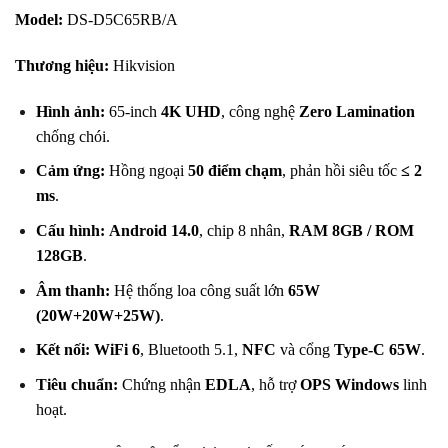
Model:
DS-D5C65RB/A
Thương hiệu:
Hikvision
Hình ảnh:
65-inch
4K UHD
, công nghệ
Zero Lamination
chống chói.
Cảm ứng:
Hồng ngoại
50 điểm chạm
, phản hồi siêu tốc
≤ 2
ms
.
Cấu hình:
Android 14.0
, chip 8 nhân,
RAM 8GB / ROM
128GB
.
Âm thanh:
Hệ thống loa công suất lớn
65W
(20W+20W+25W)
.
Kết nối:
WiFi 6
, Bluetooth 5.1,
NFC
và cổng
Type-C 65W
.
Tiêu chuẩn:
Chứng nhận
EDLA
, hỗ trợ
OPS Windows
linh
hoạt.