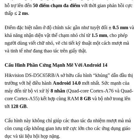
hỗ trợ lên đến
50 điểm chạm đa điểm
với thời gian phản hồi cực
thấp
≤ 2 ms
.
Điểm đặc biệt nằm ở độ chính xác gần như tuyệt đối
± 0.5 mm
và
khả năng nhận diện vật thể chạm nhỏ chỉ từ
1.5 mm
, cho phép
người dùng viết chữ nhỏ, vẽ chi tiết kỹ thuật một cách mượt mà
và tinh tế như đang thao tác trên giấy thật.
Cấu Hình Phần Cứng Mạnh Mẽ Với Android 14
Hikvision DS-D5C65RB/A sở hữu cấu hình “khủng” dẫn đầu thị
trường với hệ điều hành
Android 14.0
mới nhất. Sức mạnh của
máy đến từ bộ vi xử lý
8 nhân
(Quad-core Cortex-A76 và Quad-
core Cortex-A55) kết hợp cùng RAM
8 GB
và bộ nhớ trong lên
tới
128 GB
.
Cấu hình này không chỉ giúp các thao tác đa nhiệm mượt mà mà
còn cung cấp không gian lưu trữ cực lớn cho các ứng dụng giáo
dục và tài liệu hội họp nặng.