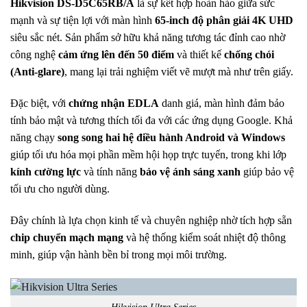
Hikvision DS-D5C65RB/A
là sự kết hợp hoàn hảo giữa sức
mạnh và sự tiện lợi với màn hình
65-inch độ phân giải 4K UHD
siêu sắc nét. Sản phẩm sở hữu khả năng tương tác đỉnh cao nhờ
công nghệ
cảm ứng lên đến 50 điểm
và thiết kế
chống chói
(Anti-glare)
, mang lại trải nghiệm viết vẽ mượt mà như trên giấy.
Đặc biệt, với
chứng nhận EDLA
danh giá, màn hình đảm bảo
tính bảo mật và tương thích tối đa với các ứng dụng Google. Khả
năng chạy
song song hai hệ điều hành Android và Windows
giúp tối ưu hóa mọi phần mềm hội họp trực tuyến, trong khi lớp
kính cường lực
và tính năng
bảo vệ ánh sáng xanh
giúp bảo vệ
tối ưu cho người dùng.
Đây chính là lựa chọn kinh tế và chuyên nghiệp nhờ tích hợp sẵn
chip chuyển mạch mạng
và hệ thống kiểm soát nhiệt độ thông
minh, giúp vận hành bền bỉ trong mọi môi trường.