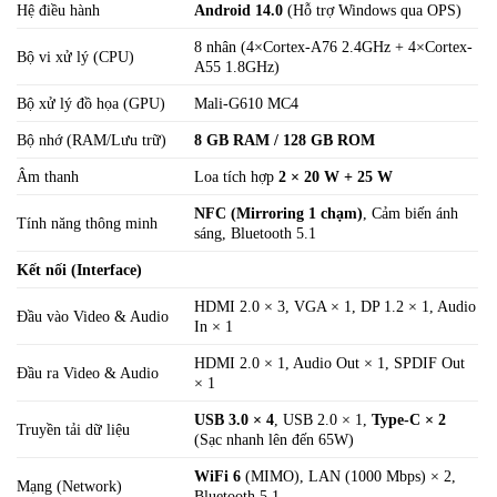
Hệ điều hành
Android 14.0
(Hỗ trợ Windows qua OPS)
8 nhân (4×Cortex-A76 2.4GHz + 4×Cortex-
Bộ vi xử lý (CPU)
A55 1.8GHz)
Bộ xử lý đồ họa (GPU)
Mali-G610 MC4
Bộ nhớ (RAM/Lưu trữ)
8 GB RAM / 128 GB ROM
Âm thanh
Loa tích hợp
2 × 20 W + 25 W
NFC (Mirroring 1 chạm)
, Cảm biến ánh
Tính năng thông minh
sáng, Bluetooth 5.1
Kết nối (Interface)
HDMI 2.0 × 3, VGA × 1, DP 1.2 × 1, Audio
Đầu vào Video & Audio
In × 1
HDMI 2.0 × 1, Audio Out × 1, SPDIF Out
Đầu ra Video & Audio
× 1
USB 3.0 × 4
, USB 2.0 × 1,
Type-C × 2
Truyền tải dữ liệu
(Sạc nhanh lên đến 65W)
WiFi 6
(MIMO), LAN (1000 Mbps) × 2,
Mạng (Network)
Bluetooth 5.1