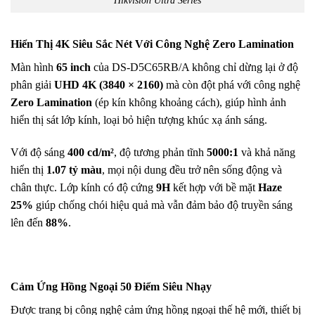
Hikvision Ultra Series
Hiển Thị 4K Siêu Sắc Nét Với Công Nghệ Zero Lamination
Màn hình
65 inch
của DS-D5C65RB/A không chỉ dừng lại ở độ
phân giải
UHD 4K (3840 × 2160)
mà còn đột phá với công nghệ
Zero Lamination
(ép kín không khoảng cách), giúp hình ảnh
hiển thị sát lớp kính, loại bỏ hiện tượng khúc xạ ánh sáng.
Với độ sáng
400 cd/m²
, độ tương phản tĩnh
5000:1
và khả năng
hiển thị
1.07 tỷ màu
, mọi nội dung đều trở nên sống động và
chân thực. Lớp kính có độ cứng
9H
kết hợp với bề mặt
Haze
25%
giúp chống chói hiệu quả mà vẫn đảm bảo độ truyền sáng
lên đến
88%
.
Cảm Ứng Hồng Ngoại 50 Điểm Siêu Nhạy
Được trang bị công nghệ cảm ứng hồng ngoại thế hệ mới, thiết bị