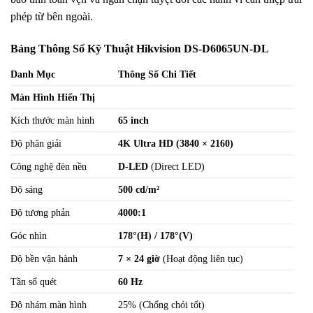
phép từ bên ngoài.
Bảng Thông Số Kỹ Thuật Hikvision DS-D6065UN-DL
Danh Mục
Thông Số Chi Tiết
Màn Hình Hiển Thị
Kích thước màn hình
65 inch
Độ phân giải
4K Ultra HD (3840 × 2160)
Công nghệ đèn nền
D-LED
(Direct LED)
Độ sáng
500 cd/m²
Độ tương phản
4000:1
Góc nhìn
178°(H) / 178°(V)
Độ bền vận hành
7 × 24 giờ
(Hoạt động liên tục)
Tần số quét
60 Hz
Độ nhám màn hình
25% (Chống chói tốt)