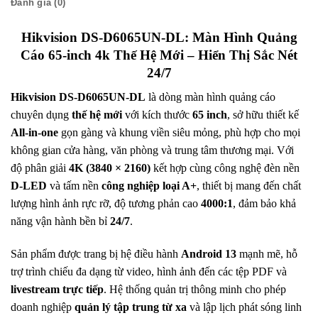
Đánh giá (0)
Hikvision DS-D6065UN-DL: Màn Hình Quảng
Cáo 65-inch 4k Thế Hệ Mới – Hiển Thị Sắc Nét
24/7
Hikvision DS-D6065UN-DL
là dòng màn hình quảng cáo
chuyên dụng
thế hệ mới
với kích thước
65 inch
, sở hữu thiết kế
All-in-one
gọn gàng và khung viền siêu mỏng, phù hợp cho mọi
không gian cửa hàng, văn phòng và trung tâm thương mại. Với
độ phân giải
4K (3840 × 2160)
kết hợp cùng công nghệ đèn nền
D-LED
và tấm nền
công nghiệp loại A+
, thiết bị mang đến chất
lượng hình ảnh rực rỡ, độ tương phản cao
4000:1
, đảm bảo khả
năng vận hành bền bỉ
24/7
.
Sản phẩm được trang bị hệ điều hành
Android 13
mạnh mẽ, hỗ
trợ trình chiếu đa dạng từ video, hình ảnh đến các tệp PDF và
livestream trực tiếp
. Hệ thống quản trị thông minh cho phép
doanh nghiệp
quản lý tập trung từ xa
và lập lịch phát sóng linh