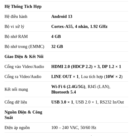
Hệ Thống Tích Hợp
Hệ điều hành
Android 13
Bộ vi xử lý
Cortex-A55, 4 nhân, 1.92 GHz
Bộ nhớ RAM
4 GB
Bộ nhớ trong (EMMC)
32 GB
Giao Diện & Kết Nối
Cổng vào Video/Audio
HDMI 2.0 (HDCP 2.2) × 3, DP 1.2 × 1
Cổng ra Video/Audio
LINE OUT × 1
, Loa tích hợp (
10W × 2
)
Wi-Fi 6 (2.4G/5G)
, RJ45 (LAN),
Kết nối mạng
Bluetooth 5.4
Cổng dữ liệu
USB 3.0 × 1
, USB 2.0 × 1, RS232 In/Out
Nguồn Điện & Công
Suất
Điện áp nguồn
100 – 240 VAC, 50/60 Hz