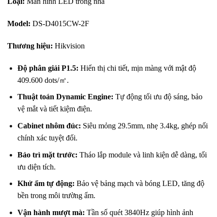
Loại:
Màn hình LED trong nhà
Model:
DS-D4015CW-2F
Thương hiệu:
Hikvision
Độ phân giải P1.5:
Hiển thị chi tiết, mịn màng với mật độ
409.600 dots/㎡.
Thuật toán Dynamic Engine:
Tự động tối ưu độ sáng, bảo
vệ mắt và tiết kiệm điện.
Cabinet nhôm đúc:
Siêu mỏng 29.5mm, nhẹ 3.4kg, ghép nối
chính xác tuyệt đối.
Bảo trì mặt trước:
Tháo lắp module và linh kiện dễ dàng, tối
ưu diện tích.
Khử ẩm tự động:
Bảo vệ bảng mạch và bóng LED, tăng độ
bền trong môi trường ẩm.
Vận hành mượt mà:
Tần số quét 3840Hz giúp hình ảnh