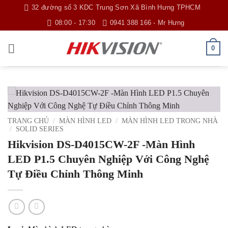
Bỏ
32 đường số 3 KDC Trung Sơn Xã Bình Hưng TPHCM
qua
08:00 - 17:30
0941 388 166 - Mr Hưng
nội
dung
0
TRANG CHỦ
/
MÀN HÌNH LED
/
MÀN HÌNH LED TRONG NHÀ
/
SOLID SERIES
Hikvision DS-D4015CW-2F -Màn Hình
LED P1.5 Chuyên Nghiệp Với Công Nghệ
Tự Điều Chỉnh Thông Minh