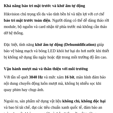
Khả năng bảo trì mặt trước và khử ẩm tự động
Hikvision chú trọng tối đa vào tính bền bỉ và tiện lợi với cơ chế
bảo trì mặt trước toàn diện
. Người dùng có thể dễ dàng tháo rời
module, bộ nguồn và card nhận từ phía trước mà không cần tháo
dỡ hệ thống.
Đặc biệt, tính năng
khử ẩm tự động (Dehumidification)
giúp
bảo vệ bảng mạch và bóng LED khỏi hư hại do hơi nước khi thiết
bị không sử dụng lâu ngày hoặc đặt trong môi trường độ ẩm cao.
Vận hành mượt mà và thân thiện với môi trường
Với tần số quét
3840 Hz
và mức xám
16 bit
, màn hình đảm bảo
nội dung chuyển động luôn mượt mà, không bị nhiễu sọc khi
quay phim hay chụp ảnh.
Ngoài ra, sản phẩm sử dụng vật liệu
không chì, không độc hại
và bao bì tái chế, đạt các tiêu chuẩn xanh quốc tế, đảm bảo an