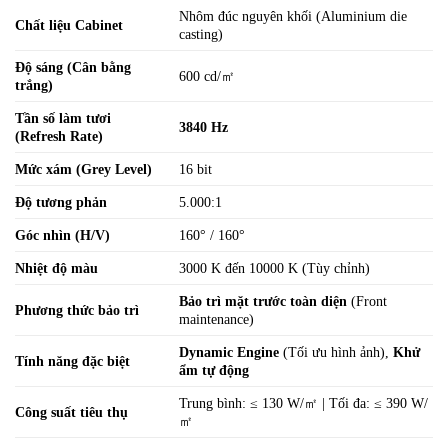
Nhôm đúc nguyên khối (Aluminium die
Chất liệu Cabinet
casting)
Độ sáng (Cân bằng
600 cd/㎡
trắng)
Tần số làm tươi
3840 Hz
(Refresh Rate)
Mức xám (Grey Level)
16 bit
Độ tương phản
5.000:1
Góc nhìn (H/V)
160° / 160°
Nhiệt độ màu
3000 K đến 10000 K (Tùy chỉnh)
Bảo trì mặt trước toàn diện
(Front
Phương thức bảo trì
maintenance)
Dynamic Engine
(Tối ưu hình ảnh),
Khử
Tính năng đặc biệt
ẩm tự động
Trung bình: ≤ 130 W/㎡ | Tối đa: ≤ 390 W/
Công suất tiêu thụ
㎡