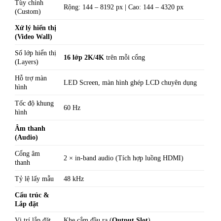
Tùy chỉnh
Rộng: 144 – 8192 px | Cao: 144 – 4320 px
(Custom)
Xử lý hiển thị
(Video Wall)
Số lớp hiển thị
16 lớp 2K/4K
trên mỗi cổng
(Layers)
Hỗ trợ màn
LED Screen, màn hình ghép LCD chuyên dụng
hình
Tốc độ khung
60 Hz
hình
Âm thanh
(Audio)
Cổng âm
2 × in-band audio (Tích hợp luồng HDMI)
thanh
Tỷ lệ lấy mẫu
48 kHz
Cấu trúc &
Lắp đặt
Vị trí lắp đặt
Khe cắm đầu ra (
Output Slot
)