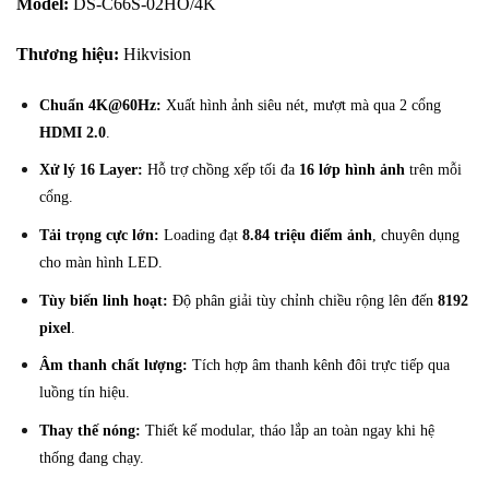
Model:
DS-C66S-02HO/4K
Thương hiệu:
Hikvision
Chuẩn 4K@60Hz:
Xuất hình ảnh siêu nét, mượt mà qua 2 cổng
HDMI 2.0
.
Xử lý 16 Layer:
Hỗ trợ chồng xếp tối đa
16 lớp hình ảnh
trên mỗi
cổng.
Tải trọng cực lớn:
Loading đạt
8.84 triệu điểm ảnh
, chuyên dụng
cho màn hình LED.
Tùy biến linh hoạt:
Độ phân giải tùy chỉnh chiều rộng lên đến
8192
pixel
.
Âm thanh chất lượng:
Tích hợp âm thanh kênh đôi trực tiếp qua
luồng tín hiệu.
Thay thế nóng:
Thiết kế modular, tháo lắp an toàn ngay khi hệ
thống đang chạy.