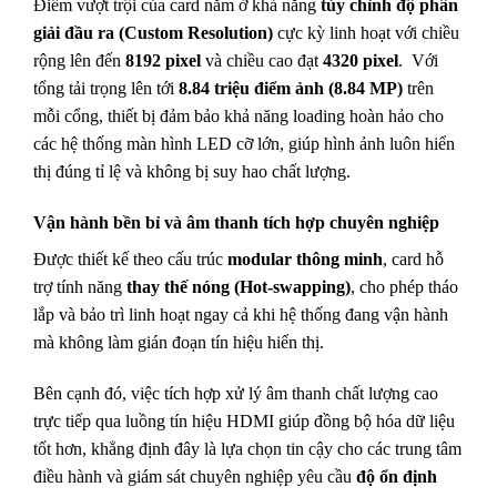
Điểm vượt trội của card nằm ở khả năng
tùy chỉnh độ phân
giải đầu ra (Custom Resolution)
cực kỳ linh hoạt với chiều
rộng lên đến
8192 pixel
và chiều cao đạt
4320 pixel
.
Với
tổng tải trọng lên tới
8.84 triệu điểm ảnh (8.84 MP)
trên
mỗi cổng, thiết bị đảm bảo khả năng loading hoàn hảo cho
các hệ thống màn hình LED cỡ lớn, giúp hình ảnh luôn hiển
thị đúng tỉ lệ và không bị suy hao chất lượng.
Vận hành bền bỉ và âm thanh tích hợp chuyên nghiệp
Được thiết kế theo cấu trúc
modular thông minh
, card hỗ
trợ tính năng
thay thế nóng (Hot-swapping)
, cho phép tháo
lắp và bảo trì linh hoạt ngay cả khi hệ thống đang vận hành
mà không làm gián đoạn tín hiệu hiển thị.
Bên cạnh đó, việc tích hợp xử lý âm thanh chất lượng cao
trực tiếp qua luồng tín hiệu HDMI giúp đồng bộ hóa dữ liệu
tốt hơn, khẳng định đây là lựa chọn tin cậy cho các trung tâm
điều hành và giám sát chuyên nghiệp yêu cầu
độ ổn định