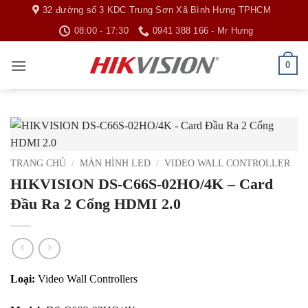
Bỏ
32 đường số 3 KDC Trung Sơn Xã Bình Hưng TPHCM
qua
08:00 - 17:30
0941 388 166 - Mr Hưng
nội
dung
0
TRANG CHỦ
/
MÀN HÌNH LED
/
VIDEO WALL CONTROLLER
HIKVISION DS-C66S-02HO/4K – Card
Đầu Ra 2 Cổng HDMI 2.0
Loại:
Video Wall Controllers