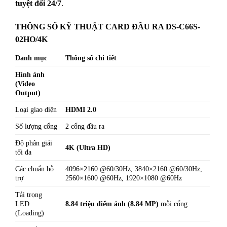
tuyệt đối 24/7
.
THÔNG SỐ KỸ THUẬT CARD ĐẦU RA DS-C66S-
02HO/4K
Danh mục
Thông số chi tiết
Hình ảnh
(Video
Output)
Loại giao diện
HDMI 2.0
Số lượng cổng
2 cổng đầu ra
Độ phân giải
4K (Ultra HD)
tối đa
Các chuẩn hỗ
4096×2160 @60/30Hz, 3840×2160 @60/30Hz,
trợ
2560×1600 @60Hz, 1920×1080 @60Hz
Tải trọng
LED
8.84 triệu điểm ảnh (8.84 MP)
mỗi cổng
(Loading)