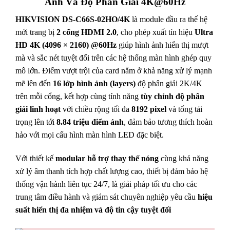
Ảnh Và Độ Phân Giải 4K@60Hz
HIKVISION DS-C66S-02HO/4K
là module đầu ra thế hệ
mới trang bị
2 cổng HDMI 2.0
, cho phép xuất tín hiệu
Ultra
HD 4K (4096 × 2160) @60Hz
giúp hình ảnh hiển thị mượt
mà và sắc nét tuyệt đối trên các hệ thống màn hình ghép quy
mô lớn. Điểm vượt trội của card nằm ở khả năng xử lý mạnh
mẽ lên đến
16 lớp hình ảnh (layers)
độ phân giải 2K/4K
trên mỗi cổng, kết hợp cùng tính năng
tùy chỉnh độ phân
giải linh hoạt
với chiều rộng tối đa
8192 pixel
và tổng tải
trọng lên tới
8.84 triệu điểm ảnh
, đảm bảo tương thích hoàn
hảo với mọi cấu hình màn hình LED đặc biệt.
Với thiết kế
modular hỗ trợ thay thế nóng
cùng khả năng
xử lý âm thanh tích hợp chất lượng cao, thiết bị đảm bảo hệ
thống vận hành liên tục 24/7, là giải pháp tối ưu cho các
trung tâm điều hành và giám sát chuyên nghiệp yêu cầu
hiệu
suất hiển thị đa nhiệm và độ tin cậy tuyệt đối