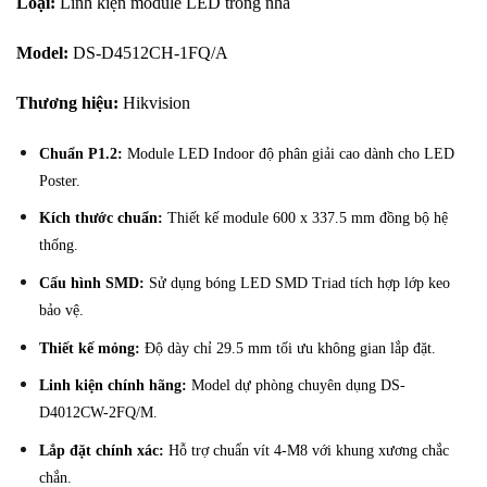
Loại:
Li
nh kiện module LED trong nhà
Model:
DS-D4512CH-1FQ/A
Thương hiệu:
Hikvision
Chuẩn P1.2:
Module LED Indoor độ phân giải cao dành cho LED
Poster
.
Kích thước chuẩn:
Thiết kế module 600 x 337.5 mm đồng bộ hệ
thống
.
Cấu hình SMD:
Sử dụng bóng LED SMD Triad tích hợp lớp keo
bảo vệ
.
Thiết kế mỏng:
Độ dày chỉ 29.5 mm tối ưu không gian lắp đặt
.
Linh kiện chính hãng:
Model dự phòng chuyên dụng DS-
D4012CW-2FQ/M
.
Lắp đặt chính xác:
Hỗ trợ chuẩn vít 4-M8 với khung xương chắc
chắn
.