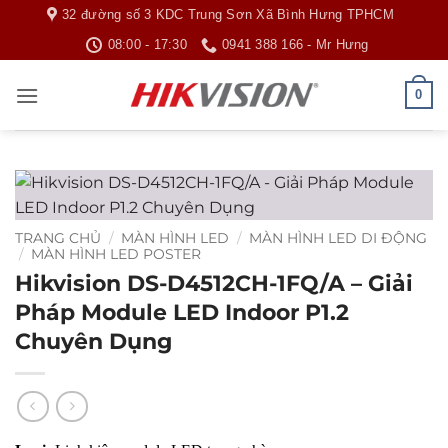
Bỏ
32 đường số 3 KDC Trung Sơn Xã Bình Hưng TPHCM
qua
08:00 - 17:30
0941 388 166 - Mr Hưng
nội
dung
0
TRANG CHỦ
/
MÀN HÌNH LED
/
MÀN HÌNH LED DI ĐỘNG
/
MÀN HÌNH LED POSTER
Hikvision DS-D4512CH-1FQ/A – Giải
Pháp Module LED Indoor P1.2
Chuyên Dụng